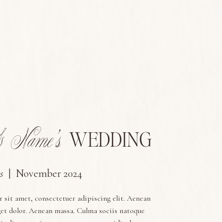
 Name's
WEDDING
s
| November 2024
 sit amet, consectetuer adipiscing elit. Aenean
et dolor. Aenean massa. Culma sociis natoque