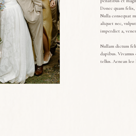
penatibus et magni
Donec quam felis, 
Nulla consequat ma
aliquet nec, vulput
imperdiet a, venena
Nullam dictum feli
dapibus. Vivamus 
tellus. Aenean leo 