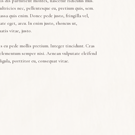
s dis parturient montes, nascetur ridiculus mus.
ultricies nec, pellentesque eu, pretium quis, sem.
ssa quis enim. Donec pede justo, fringilla vel,
ate eget, arcu. In enim justo, rhoncus ut,
tis vitae, justo.
s eu pede mollis pretium. Integer tincidunt. Cras
elementum semper nisi. Aenean vulputate eleifend
ligula, porttitor eu, consequat vitae.